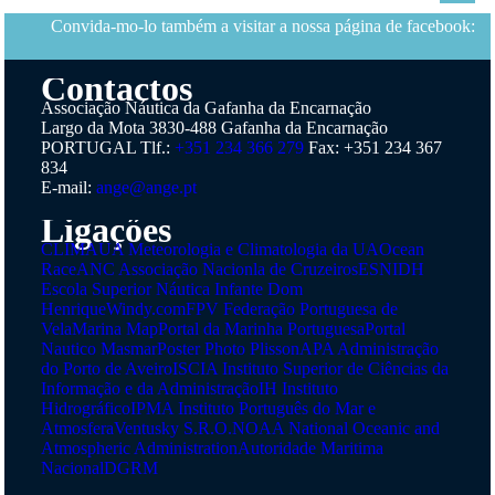
Convida-mo-lo também a visitar a nossa página de facebook:
Contactos
Associação Náutica da Gafanha da Encarnação
Largo da Mota
3830-488 Gafanha da Encarnação
PORTUGAL
Tlf.:
+351 234 366 279
Fax: +351 234 367
834
E-mail:
ange@ange.pt
Ligaçőes
CLIMAUA Meteorologia e Climatologia da UA
Ocean
Race
ANC Associação Nacionla de Cruzeiros
ESNIDH
Escola Superior Náutica Infante Dom
Henrique
Windy.com
FPV Federação Portuguesa de
Vela
Marina Map
Portal da Marinha Portuguesa
Portal
Nautico Masmar
Poster Photo Plisson
APA Administração
do Porto de Aveiro
ISCIA Instituto Superior de Ciências da
Informação e da Administração
IH Instituto
Hidrográfico
IPMA Instituto Português do Mar e
Atmosfera
Ventusky S.R.O.
NOAA National Oceanic and
Atmospheric Administration
Autoridade Maritima
Nacional
DGRM