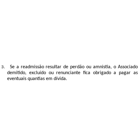
atentatórios à ANGE, seus dirigentes e associados e hajam sido
expulsos.
Os Associados renunciantes, exonerados ou excluídos
2.
temporariamente que pretendam ser readmitidos, obrigam-se
ao pagamento das quotas e de outras contribuições especiais
obrigatórias e, em atraso, devidas desde a data da exclusão ou
renúncia, sem prejuízo da Direção, a pedido fundamentado
deste, deliberar de outra forma, nos termos da lei, Estatutos e
Regulamentos.
Se a readmissão resultar de perdão ou amnistia, o Associado
3.
demitido, excluído ou renunciante fica obrigado a pagar as
eventuais quantias em dívida.
SECÇÃO III
DIREITOS E DEVERES DOS ASSOCIADOS
Artigo 13º