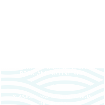
caso de dissolução constarão do Regulamento Interno.
No que estes Estatutos forem omissos, vigoram as disposições
do Código Civil, (artigo 157º e seguintes) e demais legislação
sobre associações, complementadas pelo Regulamento Interno
da Associação.
Gafanha da Encarnação, 26 de abril de 2025
Regulamento Interno A.N.G.E.
RE
GULAMENTO
INTERNO
DA
ASSOCIAÇÃO NÁUTICA DA GAFANHA DA
ENCARNAÇÃO