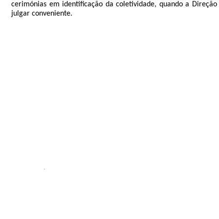
cerimónias em identificação da coletividade, quando a Direção
julgar conveniente.
CAPÍTULO II
DOS ASSOCIADOS
SECÇÃO I
CATEGORIA DE ASSOCIADOS
Artigo 4º
DISPOSIÇÃO GERAL
Apenas podem ser admitidos como Associados pessoas
1.
singulares
.
A qualidade de Associados não é transmissível por ato entre
2.
vivos, nem pela via sucessória.
O Associado apenas pode delegar noutro associado o exercício
3.