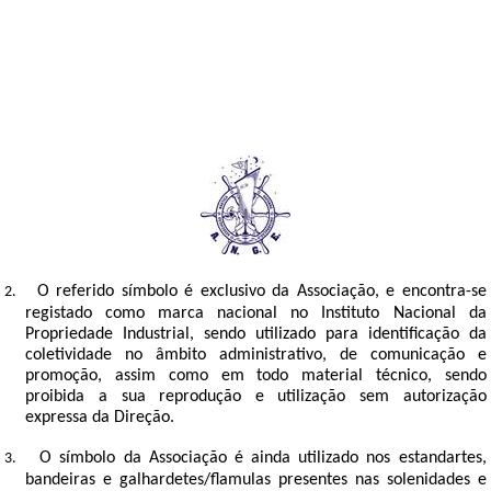
O símbolo e logotipo da Associação é uma roda de leme com
1.
seis raios e seis malaguetas, onde se inscreve a designação
completa da Associação, com uma embarcação de vela ao
centro e um hélice naval de três pás do lado esquerdo, contendo
a sigla da Associação na zona inferior, sendo todo o símbolo
impresso na cor azul-marinho, conforme modelo infra:
O referido símbolo é exclusivo da Associação, e encontra-se
2.
registado como marca nacional no Instituto Nacional da
Propriedade Industrial, sendo utilizado para identificação da
coletividade no âmbito administrativo, de comunicação e
promoção, assim como em todo material técnico, sendo
proibida a sua reprodução e utilização sem autorização
expressa da Direção.
O símbolo da Associação é ainda utilizado nos estandartes,
3.
bandeiras e galhardetes/flamulas presentes nas solenidades e