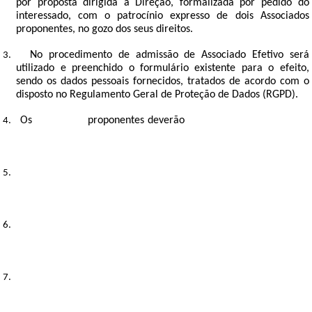
por proposta dirigida à Direção, formalizada por pedido do
interessado, com o patrocínio expresso de dois Associados
proponentes, no gozo dos seus direitos.
No procedimento de admissão de Associado Efetivo será
3.
utilizado e preenchido o formulário existente para o efeito,
sendo os dados pessoais fornecidos, tratados de acordo com o
disposto no Regulamento Geral de Proteção de Dados (RGPD).
Os
Associados
proponentes deverão
prestar à Direção, sempre
4.
que solicitado por esta, todos os esclarecimentos e informações
relativas ao candidato.
A admissão ou rejeição do candidato deve-lhe ser comunicada,
5.
no prazo de 60 (sessenta dias), preferencialmente por correio
eletrónico.
Os candidatos aprovados apenas adquirem a qualidade de
6.
Sócios Efetivos, decorridos 90 (noventa dias), após a decisão de
admissão.
No processo da admissão, os candidatos a Associados obrigam-
7.
se à liquidação dos valores de joias, quotas e demais quantias
estabelecidos no tarifário em vigor na Associação.