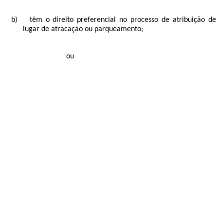
a)
ficam isentos do pagamento de quotas;
b)
têm o direito preferencial no processo de atribuição de
lugar de atracação ou parqueamento;
c)
têm uma redução de 50% nos preços dos serviços de lugar
de atracação
ou
parqueamento;
d)
Sempre que ocupem cargos em qualquer dos órgãos sociais,
ficam totalmente isentos do pagamento dos serviços de
atracação ou parqueamento.
Artigo 6º
ASSOCIADOS EFETIVOS
Os Associados efetivos são todos aqueles que aderiram e
1.
aderem à Associação, em data posterior à sua fundação,
decorridos 90 (noventa) dias, após a admissão.
Os Associados efetivos subdividem-se nas seguintes
2.
subcategorias: