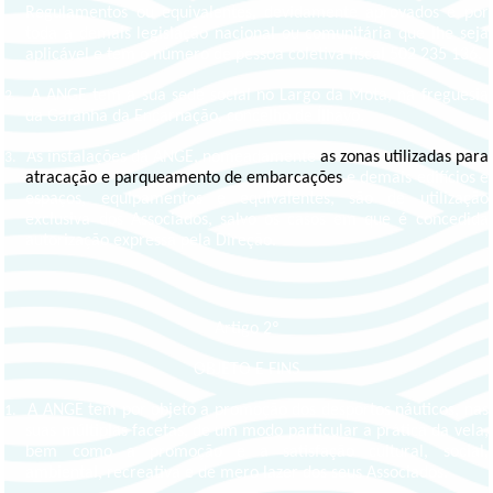
Regulamentos ou equivalentes, devidamente aprovados e por
toda a demais legislação nacional ou comunitária que lhe seja
aplicável e tem o número de pessoa coletiva fiscal 502 235 136.
A ANGE tem a sua sede social no Largo da Mota, na freguesia
2.
da Gafanha da Encarnação, concelho de Ílhavo.
As instalações da ANGE, nomeadamente
as zonas utilizadas para
3.
atracação e parqueamento de embarcações
e demais edifícios e
espaços, equipamentos e equivalentes, são de utilização
exclusiva dos Associados, salvo os casos em que é concedida
autorização expressa pela Direção.
Artigo 2º
OBJETO E FINS
A ANGE tem por objeto a promoção dos desportos náuticos, nas
1.
suas múltiplas facetas, de um modo particular a prática da vela,
bem como a promoção e a satisfação cultural, social,
ambiental, recreativa e de mero lazer dos seus Associados.