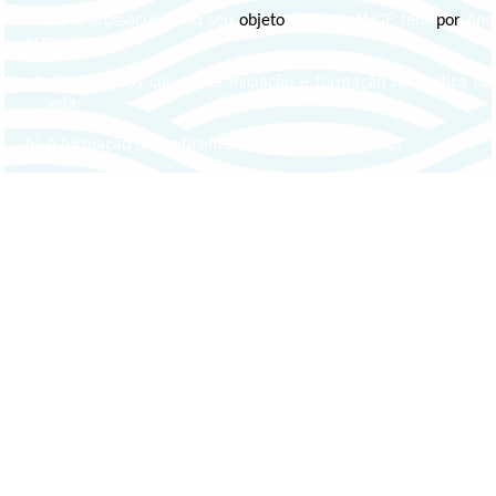
Para a prossecução do seu
objeto
social a ANGE tem
por
fins
2.
específicos:
a)
O apoio das classes de iniciação e formação na prática da
vela;
b)
A formação de praticantes da náutica de recreio;
c)
O incentivo e apoio de todas as vertentes da náutica de
recreio, nomeadamente na prática lúdica da vela;
d)
O desenvolvimento de atividades recreativas, culturais e
desportivas, relacionadas com o mar e a ria de Aveiro;
e)
A promoção da região lagunar da Ria de Aveiro com a
organização de eventos para divulgação de pontos de
interesse turístico;
f)
A organização de competições desportivas;
g)
A organização de escolas de formação;
h)
A organização de conferências ou de ações de formação
sobre temas do desporto, turismo, ambiente e outros;