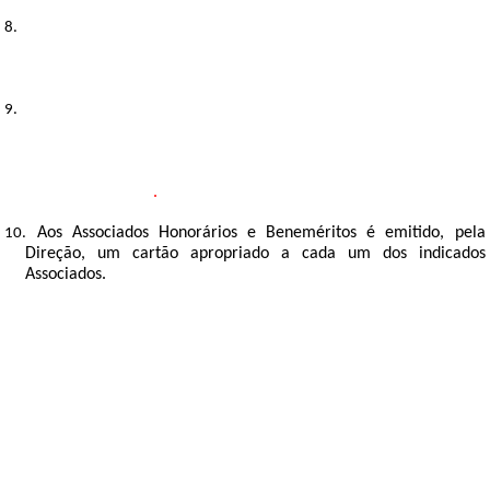
Os Associados Beneméritos e Honorários são admitidos,
8.
mediante decisão da Assembleia Geral, sob proposta da
Direção.
A todos os Associados admitidos é emitido, no acto da admissão
9.
ou readmissão, um cartão de identificação e entregue um
exemplar dos Estatutos e deste Regulamento e demais
regulamentos ou equivalentes, podendo serem fornecidos por
correio eletrónico
.
Aos Associados Honorários e Beneméritos é emitido, pela
10.
Direção, um cartão apropriado a cada um dos indicados
Associados.
Artigo 11º
PERDA DA QUALIDADE DE ASSOCIADO
Os Associados da ANGE podem perder esta qualidade:
1.
a)
por morte;