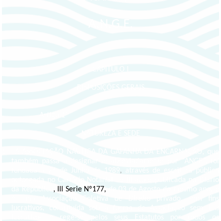
A.N.G.E.
CAPÍTULO I
DISPOSIÇÕES GERAIS
Artigo 1º
NATUREZA E SEDE
A ASSOCIAÇÃO NAUTICA DA GAFANHA DA ENCARNAÇÃO, que
1.
também passa a designar-se abreviadamente por “ANGE”, foi
fundada a 26 de Junho de 1989
,
através de escritura pública
outorgada no Cartório Notarial de Ílhavo e publicada no Diário
da República
, III Serie Nº177,
de 03 de Agosto do mesmo ano, e
é uma Associação Coletiva de Direito privado, sem fins
lucrativos, constituída sob a forma de Associação sem fins
lucrativos e rege-se pelos seus Estatutos por todos os